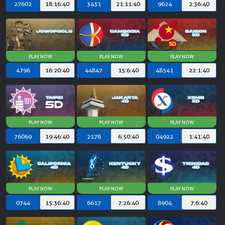
27602
18:16:39
3431
21:11:39
9624
2:36:39
4796
16:20:39
44847
15:6:39
48541
22:1:39
76069
19:46:39
2178
6:50:39
04922
1:41:39
0744
15:36:39
6617
7:26:39
8904
7:6:39