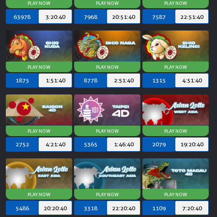
63978
3:20:39
7968
20:51:39
7587
22:51:39
1875
1:51:39
8778
2:51:39
1315
4:51:39
2752
4:21:39
5365
1:46:39
2079
19:20:39
5486
20:20:39
3318
22:20:39
1109
7:20:39