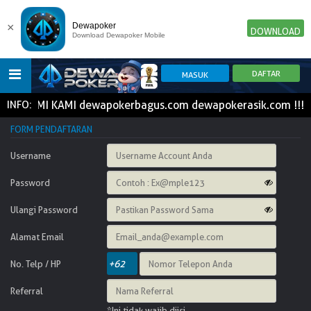
×
Dewapoker
DOWNLOAD
Download Dewapoker Mobile
INK RESMI KAMI dewapokerbagus.com dewapokerasik.com !!!
INFO:
HOME
FORM PENDAFTARAN
Username
POKER
SLOT GAME
IDN E-LOTTERY
Password
NEW
NEW
Ulangi Password
SPORTBOOK
LIVE CASINO
IDNLIVE
NEW
Alamat Email
TOGEL
ESPORTS
ARCADE
No. Telp / HP
NEW
NEW
NEW
Referral
TEMBAK IKAN
IDNRAFFLE
IDNTRADE
*Ini tidak wajib diisi